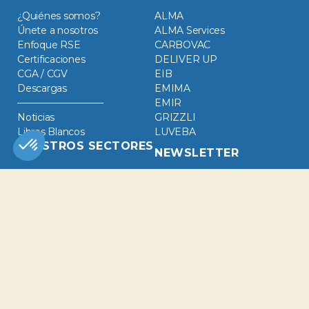
¿Quiénes somos?
ALMA
Únete a nosotros
ALMA Services
Enfoque RSE
CARBOVAC
Certificaciones
DELIVER UP
CGA / CGV
EIB
Descargas
EMIMA
EMIR
Noticias
GRIZZLI
Libros Blancos
LUVEBA
NUESTROS SECTORES
NEWSLETTER
Agroindustria
Energías renovables
Industria química
Productos refinados
SÍGUENOS EN
#ALMAGROUP