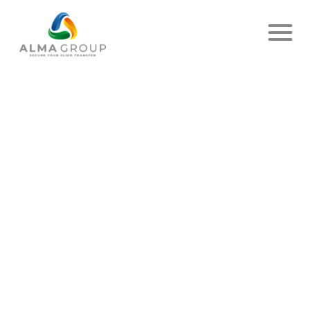
NUESTROS SECTORES
Agroindustr
ia
Inicio
Nuestros sectores
Agroindustria
NUESTRAS SOLUCIONES PARA LA AGROINDUSTRIA
Un saber hacer desarrollado desde hace
años en torno a la medición y a la
trazabilidad en la industria alimentaria,
con ocasión de las cargas en depósitos,