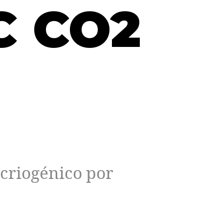
C CO2
 criogénico por