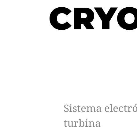
CRYO
Sistema electr
turbina