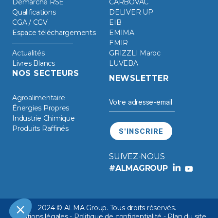
Démarche RSE
CARBOVAC
Qualifications
DELIVER UP
CGA / CGV
EIB
Espace téléchargements
EMIMA
EMIR
Actualités
GRIZZLI Maroc
Livres Blancs
LUVEBA
NOS SECTEURS
NEWSLETTER
Agroalimentaire
Énergies Propres
Industrie Chimique
Produits Raffinés
SUIVEZ-NOUS
#ALMAGROUP
2024 © ALMA Group. Tous droits réservés.
Mentions légales
-
Politique de confidentialité
-
Plan du site