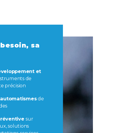
besoin, sa
éveloppement et
nstruments de
e précision
t automatismes
de
ides
réventive
sur
ux, solutions