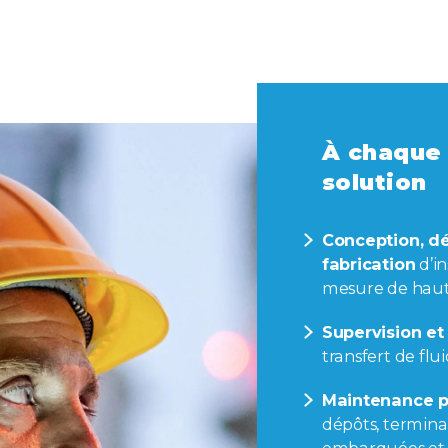
À chaque 
solution
Conception, d
fabrication
d’i
mesure de haut
Supervision e
transfert de flu
Maintenance p
dépôts, termina