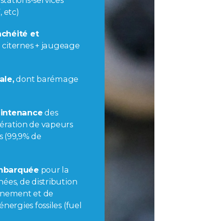
tations-services
, etc)
chéité et
 citernes + jaugeage
ale,
dont barémage
aintenance
des
ération de vapeurs
 (99,9% de
embarquée
pour la
ées, de distribution
nnement et de
énergies fossiles (fuel