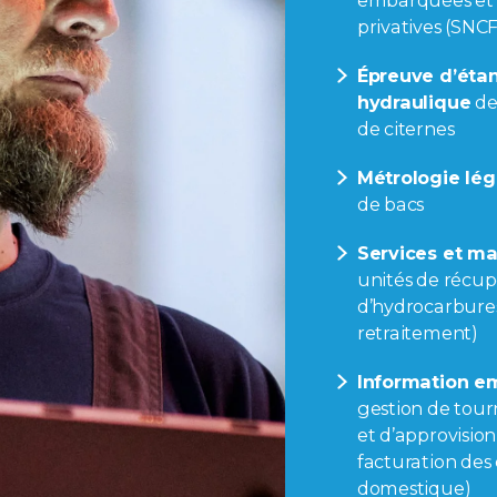
embarquées et s
privatives (SNCF
Épreuve d’étan
hydraulique
de
de citernes
Métrologie lég
de bacs
Services et m
unités de récup
d’hydrocarbures
retraitement)
Information 
gestion de tourn
et d’approvisio
facturation des 
domestique)