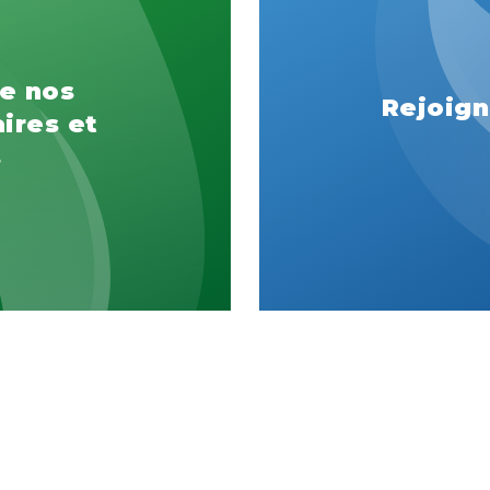
e nos
Rejoign
ires et
s