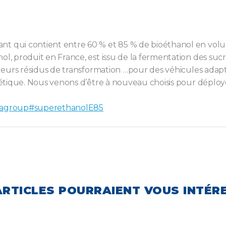
nt qui contient entre 60 % et 85 % de bioéthanol en vo
ol, produit en France, est issu de la fermentation des suc
t leurs résidus de transformation …pour des véhicules ada
rgétique. Nous venons d’être à nouveau choisis pour déplo
agroup
#superethanolE85
ARTICLES POURRAIENT VOUS INTÉR