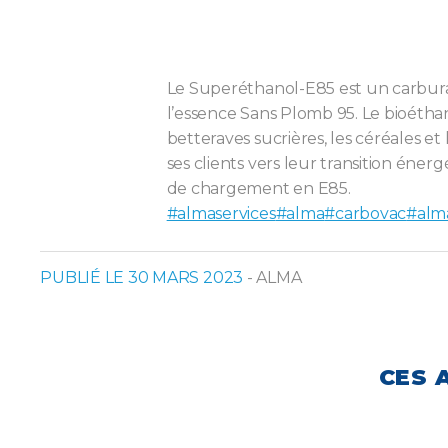
Le Superéthanol-E85 est un carbura
l’essence Sans Plomb 95. Le bioéthan
betteraves sucrières, les céréales e
ses clients vers leur transition éne
de chargement en E85.
#almaservices
#alma
#carbovac
#alm
PUBLIÉ LE 30 MARS 2023
- ALMA
CES 