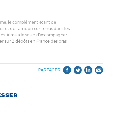
lume, le complément étant de
res et de l’amidon contenus dans les
ptés. Alma a le souci d’accompagner
yer sur 2 dépôts en France des bras
PARTAGER
ESSER