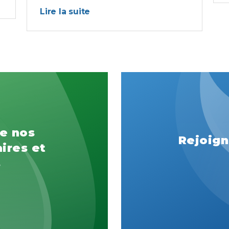
Lire la suite
e nos
Rejoign
ires et
s