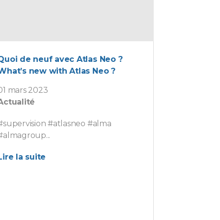
Quoi de neuf avec Atlas Neo ?
What’s new with Atlas Neo ?
01 mars 2023
Actualité
#supervision #atlasneo #alma
#almagroup...
Lire la suite