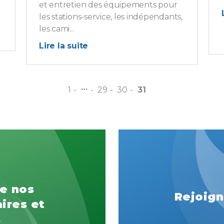
et entretien des équipements pour
les stations-service, les indépendants,
les cami...
Lire la suite
…
1
29
30
31
e nos
Rejoign
ires et
s