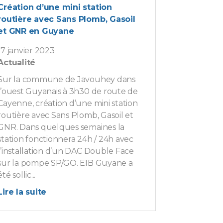
Création d’une mini station
routière avec Sans Plomb, Gasoil
et GNR en Guyane
17 janvier 2023
Actualité
Sur la commune de Javouhey dans
l’ouest Guyanais à 3h30 de route de
Cayenne, création d’une mini station
routière avec Sans Plomb, Gasoil et
GNR. Dans quelques semaines la
station fonctionnera 24h / 24h avec
l’installation d’un DAC Double Face
sur la pompe SP/GO. EIB Guyane a
été sollic...
Lire la suite