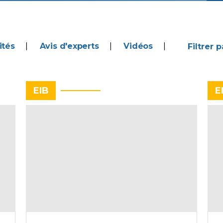
ités
Avis d'experts
Vidéos
EIB
E