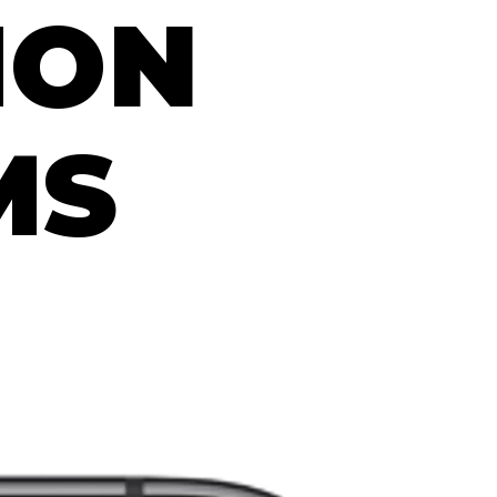
ION
MS