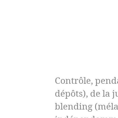
Contrôle, penda
dépôts), de la
blending (mél