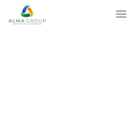
TECHNICIEN DE
MAINTENANCE ITINÉRANT
F/H
4 mai 2026
Date
de
l’article