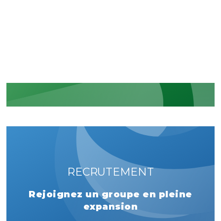
La reconnaissance de nos
engagements sécuritaires et
réglementaires
EN SAVOIR PLUS
RECRUTEMENT
Rejoignez un groupe en pleine
expansion