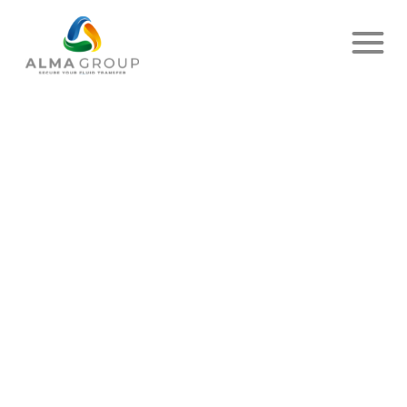
Accueil
Actualités
Article
UNE NOUVELLE ÉTAPE
FRANCHIE : NOUS SOMMES
OFFICIELLEMENT CERTIFIÉS
MASE !
PUBLIÉ LE 3 FÉVRIER 2026
- ALMA
PARTAGER