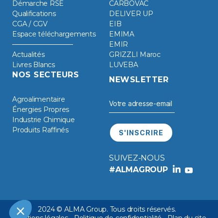
Démarche RSE
CARBOVAC
Qualifications
DELIVER UP
CGA / CGV
EIB
Espace téléchargements
EMIMA
EMIR
Actualités
GRIZZLI Maroc
Livres Blancs
LUVEBA
NOS SECTEURS
NEWSLETTER
Agroalimentaire
Énergies Propres
Industrie Chimique
Produits Raffinés
SUIVEZ-NOUS
#ALMAGROUP
2024 © ALMA Group. Tous droits réservés.
Mentions légales
-
Politique de confidentialité
-
Plan du site