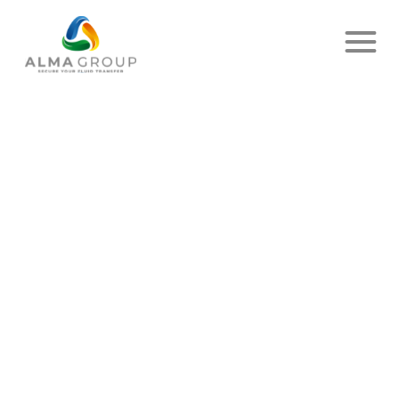
Accueil
Actualités
Article
FONCTIONNALITÉ SMS : « JE
SUIS EN ROUTE »
PUBLIÉ LE 3 OCTOBRE 2025
- DELIVER UP
PARTAGER