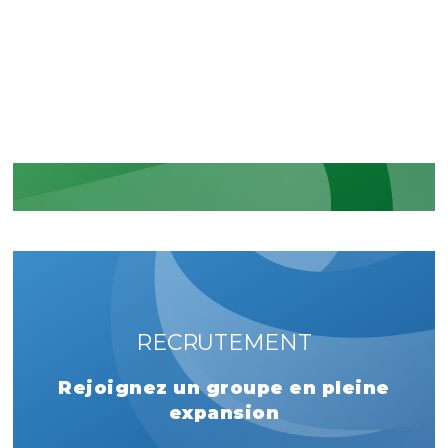
La reconnaissance de nos
engagements sécuritaires et
réglementaires
EN SAVOIR PLUS
RECRUTEMENT
Rejoignez un groupe en pleine
expansion