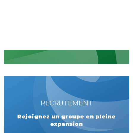
La reconnaissance de nos
engagements sécuritaires et
réglementaires
EN SAVOIR PLUS
RECRUTEMENT
Rejoignez un groupe en pleine
expansion