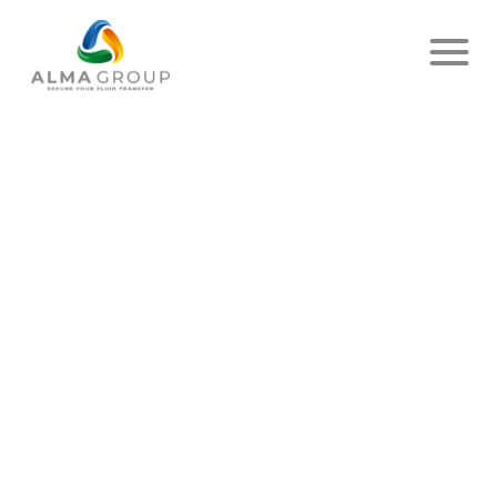
Accueil
Actualités
Article
40ÈME SOLUTION ATLAS NEO
VENDUE !
PUBLIÉ LE 3 JUIN 2026
- DELIVER UP
PARTAGER