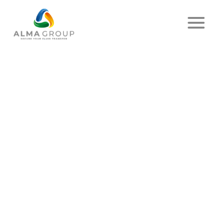
ALMA GROUP
Les experts en
métrologie
industrielle
s'unissent pour la
transition
énergétique
EN SAVOIR PLUS
Comment pouvons-nous vous aider ?