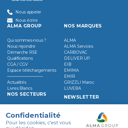
Nous appeler
Nous écrire
ALMA GROUP
NOS MARQUES
Qui sommes-nous ?
ALMA
Nous rejoindre
ALMA Services
Démarche RSE
CARBOVAC
Qualifications
DELIVER UP
CGA / CGV
EIB
Espace téléchargements
EMIMA
EMIR
Actualités
GRIZZLI Maroc
Livres Blancs
LUVEBA
NOS SECTEURS
NEWSLETTER
Agroalimentaire
Énergies Propres
Industrie Chimique
Produits Raffinés