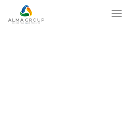
MARQUES :
ALMA
RCT5
9 novembre 2022
Date
de
l’article