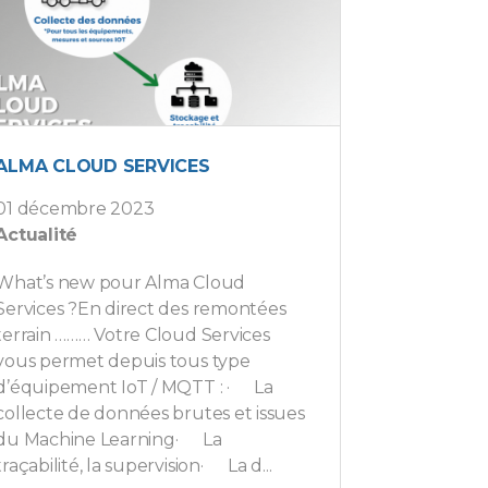
ALMA CLOUD SERVICES
01 décembre 2023
Actualité
What’s new pour Alma Cloud
Services ?En direct des remontées
terrain ……… Votre Cloud Services
vous permet depuis tous type
d’équipement IoT / MQTT : · La
collecte de données brutes et issues
du Machine Learning· La
traçabilité, la supervision· La d...