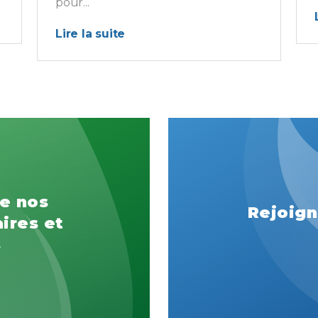
pour...
Lire la suite
e nos
Rejoign
ires et
s