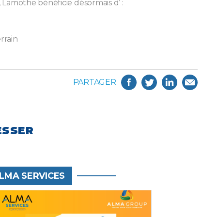
 Lamothe bénéficie désormais d’ :
rrain
PARTAGER
ESSER
LMA SERVICES