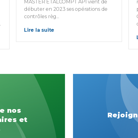
MASTER ETALCOMPT API vient de
débuter en 2023 ses opérations de
contrôles règ...
.
Lire la suite
e nos
Rejoign
ires et
s