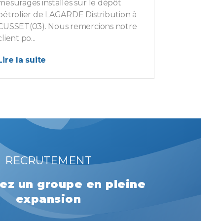
mesurages installés sur le dépôt
pétrolier de LAGARDE Distribution à
CUSSET(03). Nous remercions notre
client po...
Lire la suite
RECRUTEMENT
ez un groupe en pleine
expansion