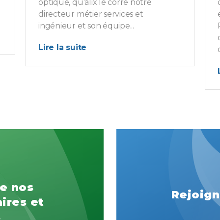
optique, qu’alix le corre notre
directeur métier services et
ingénieur et son équipe...
Lire la suite
e nos
Rejoign
ires et
s