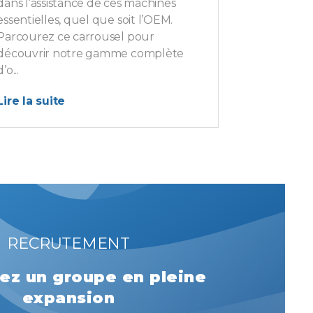
dans l’assistance de ces machines
essentielles, quel que soit l’OEM.
Parcourez ce carrousel pour
découvrir notre gamme complète
d’o...
Lire la suite
RECRUTEMENT
ez un groupe en pleine
expansion